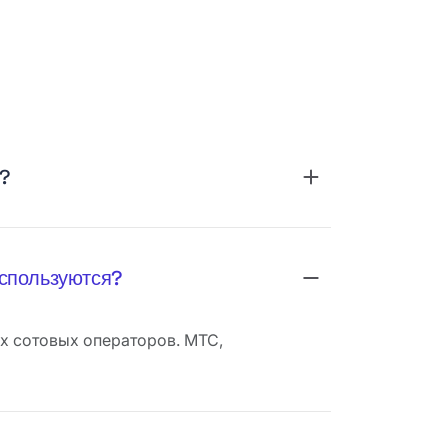
ю?
используются?
х сотовых операторов. МТС,