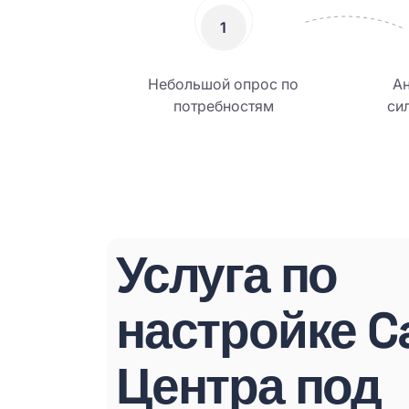
1
Небольшой опрос по
А
потребностям
си
Услуга по
настройке Ca
Центра под