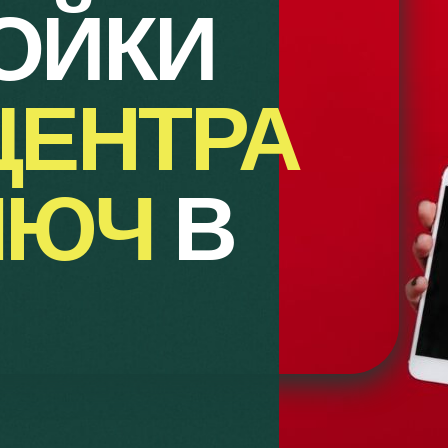
ОЙКИ
ЦЕНТРА
ЛЮЧ
В