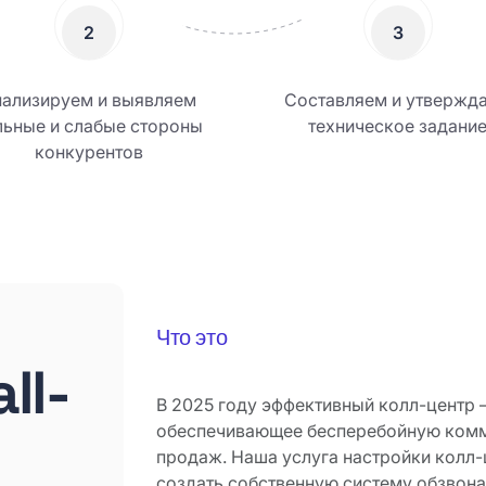
2
3
нализируем и выявляем
Составляем и утвержд
льные и слабые стороны
техническое задани
конкурентов
Что это
ll-
В 2025 году эффективный колл-центр 
обеспечивающее бесперебойную комм
продаж. Наша услуга настройки колл-
создать собственную систему обзвона