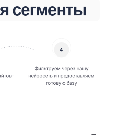
я сегменты
в
4
о
Фильтруем через нашу
айтов-
нейросеть и предоставляем
готовую базу