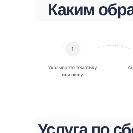
Каким обр
1
Указываете тематику
А
или нишу
Услуга по с